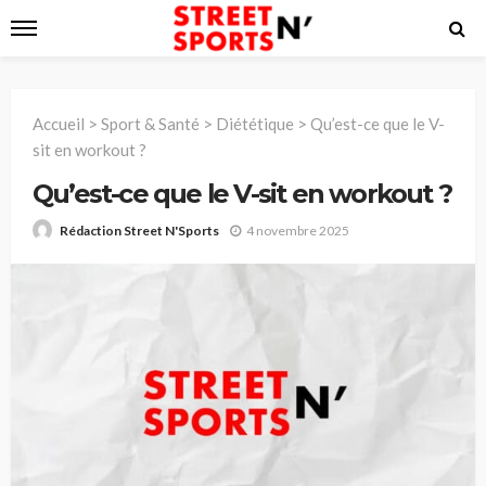
Accueil
>
Sport & Santé
>
Diététique
>
Qu’est-ce que le V-
sit en workout ?
Qu’est-ce que le V-sit en workout ?
4 novembre 2025
Rédaction Street N'Sports