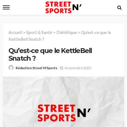
Accueil
>
Sport & Santé
>
Diététique
>
Qu’est-ce que le
KettleBell Snatch ?
Qu’est-ce que le KettleBell
Snatch ?
4 novembre 2025
Rédaction Street N'Sports