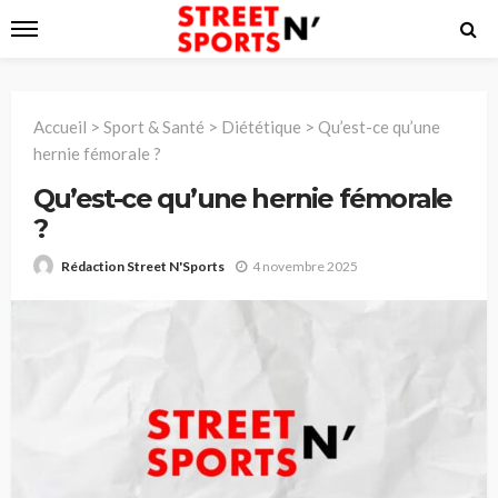
Accueil
>
Sport & Santé
>
Diététique
>
Qu’est-ce qu’une
hernie fémorale ?
Qu’est-ce qu’une hernie fémorale
?
4 novembre 2025
Rédaction Street N'Sports