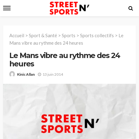
Accueil
>
Sport & Santé
>
Sports
>
Sports collectifs
>
Le
Mans vibre au rythme des 24 heures
Le Mans vibre au rythme des 24
heures
13 juin 2014
Kinic Allan