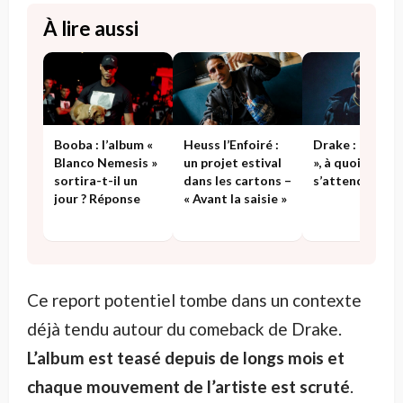
À lire aussi
Booba : l’album «
Heuss l’Enfoiré :
Drake : « ICE
Blanco Nemesis »
un projet estival
», à quoi faut-il
sortira-t-il un
dans les cartons –
s’attendre ?
jour ? Réponse
« Avant la saisie »
Ce report potentiel tombe dans un contexte
déjà tendu autour du comeback de Drake.
L’album est teasé depuis de longs mois et
chaque mouvement de l’artiste est scruté
.