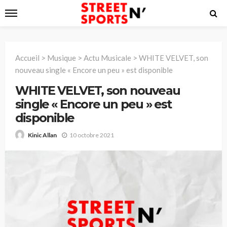
Accueil
>
Musique
>
Actu Musicale
>
WHITE VELVET, son
nouveau single « Encore un peu » est disponible
WHITE VELVET, son nouveau
single « Encore un peu » est
disponible
10 octobre 2021
Kinic Allan