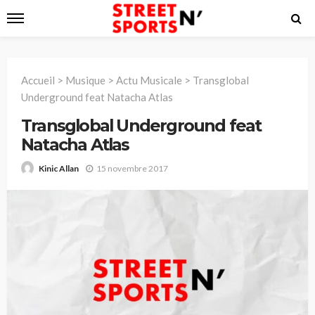
Accueil
>
Musique
>
Actu Musicale
>
Transglobal
Underground feat Natacha Atlas
Transglobal Underground feat
Natacha Atlas
15 novembre 2017
Kinic Allan