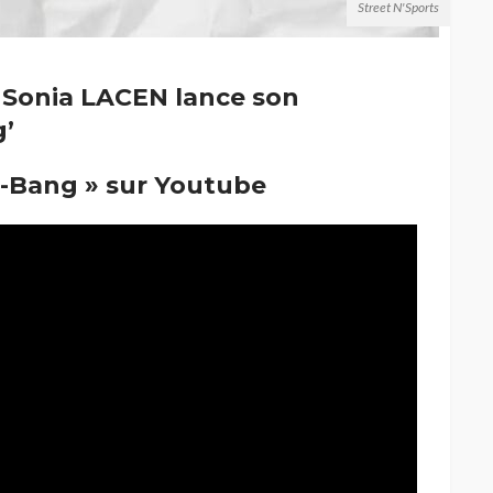
Street N'Sports
 Sonia LACEN lance son
g’
g-Bang » sur Youtube