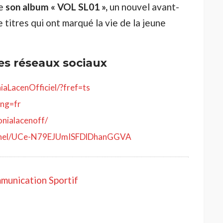
de
son album « VOL SL01 »,
un nouvel avant-
titres qui ont marqué la vie de la jeune
es réseaux sociaux
aLacenOfficiel/?fref=ts
ang=fr
nialacenoff/
annel/UCe-N79EJUmISFDlDhanGGVA