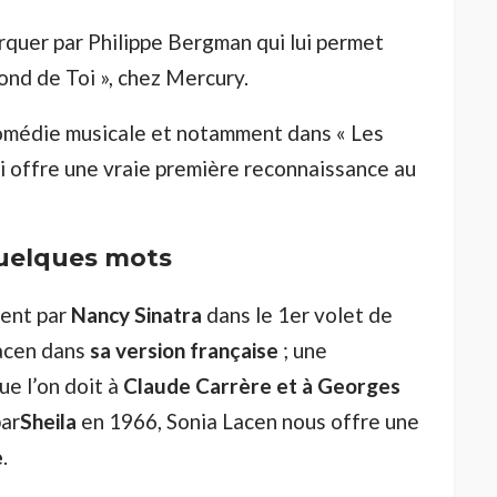
marquer par Philippe Bergman qui lui permet
Fond de Toi », chez Mercury.
comédie musicale et notamment dans « Les
lui offre une vraie première reconnaissance au
quelques mots
ent par
Nancy Sinatra
dans le 1er volet de
 Lacen dans
sa version française
; une
ue l’on doit à
Claude Carrère et à Georges
par
Sheila
en 1966, Sonia Lacen nous offre une
e
.