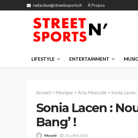
redaction@streetnsports.fr
À Propos
LIFESTYLE
ENTERTAINMENT
MUSI
Accueil
>
Musique
>
Actu Musicale
>
Sonia Lacen 
Sonia Lacen : No
Bang’ !
Mounir
25 juillet 2016