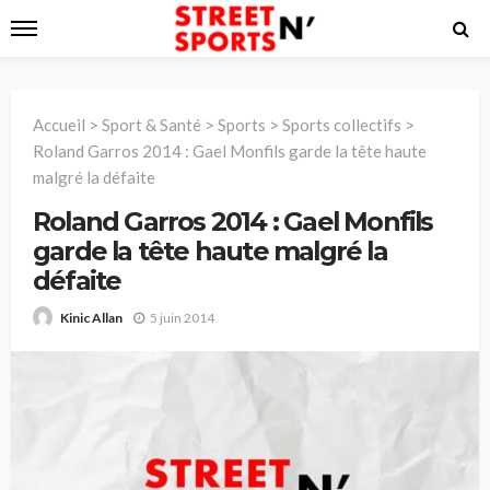
Accueil
>
Sport & Santé
>
Sports
>
Sports collectifs
>
Roland Garros 2014 : Gael Monfils garde la tête haute
malgré la défaite
Roland Garros 2014 : Gael Monfils
garde la tête haute malgré la
défaite
5 juin 2014
Kinic Allan