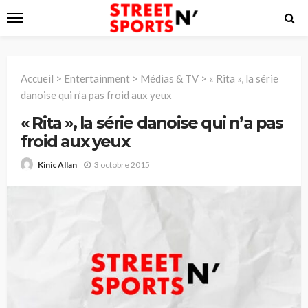
Accueil
>
Entertainment
>
Médias & TV
>
« Rita », la série
danoise qui n’a pas froid aux yeux
« Rita », la série danoise qui n’a pas
froid aux yeux
3 octobre 2015
Kinic Allan