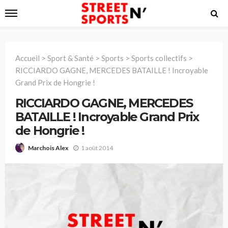
Accueil
>
Sport & Santé
>
Sports
>
Sports collectifs
>
RICCIARDO GAGNE, MERCEDES BATAILLE ! Incroyable
Grand Prix de Hongrie !
RICCIARDO GAGNE, MERCEDES
BATAILLE ! Incroyable Grand Prix
de Hongrie !
1 août 2014
Marchois Alex