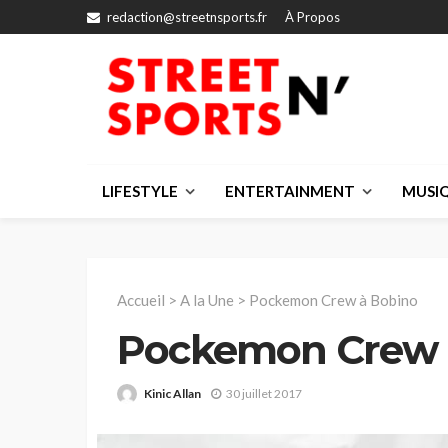
redaction@streetnsports.fr
À Propos
LIFESTYLE
ENTERTAINMENT
MUSI
Accueil
>
A la Une
>
Pockemon Crew à Bobino
Pockemon Crew 
Kinic Allan
30 juillet 2017