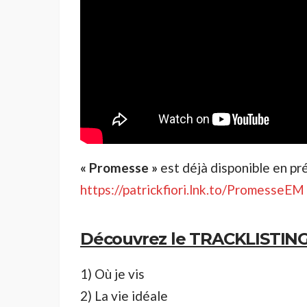
« Promesse »
est déjà disponible en p
https://patrickfiori.lnk.to/PromesseEM
Découvrez le TRACKLISTING
1) Où je vis
2) La vie idéale