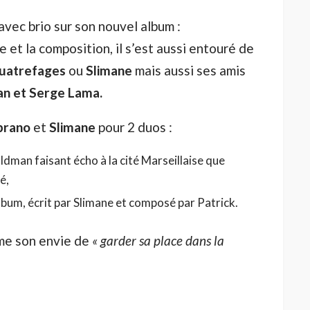
vec brio sur son nouvel album :
e et la composition, il s’est aussi entouré de
uatrefages
ou
Slimane
mais aussi ses amis
n et Serge Lama.
prano
et
Slimane
pour 2 duos :
ldman faisant écho à la cité Marseillaise que
é,
album, écrit par Slimane et composé par Patrick.
rme son envie de
« garder sa place dans la