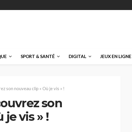
QUE
SPORT & SANTÉ
DIGITAL
JEUX EN LIGNE
ez son nouveau clip « Où je vis » !
écouvrez son
je vis » !