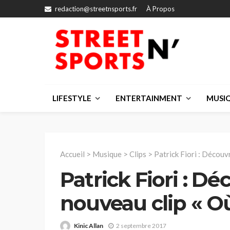
redaction@streetnsports.fr
À Propos
LIFESTYLE
ENTERTAINMENT
MUSI
Accueil
>
Musique
>
Clips
>
Patrick Fiori : Découvr
Patrick Fiori : D
nouveau clip « Où 
Kinic Allan
2 septembre 2017