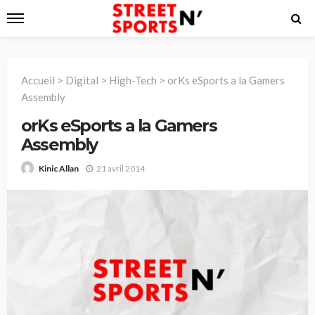
Accueil
>
Digital
>
High-Tech
>
orKs eSports a la Gamers
Assembly
orKs eSports a la Gamers
Assembly
21 avril 2014
Kinic Allan