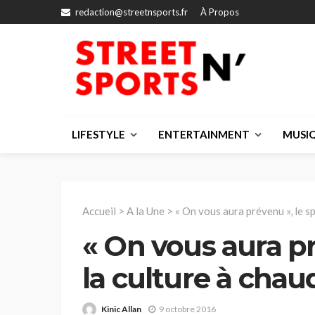
redaction@streetnsports.fr
À Propos
LIFESTYLE
ENTERTAINMENT
MUSI
Accueil
>
A la Une
>
« On vous aura prévenu », le sp
« On vous aura pr
la culture à chau
Kinic Allan
9 octobre 2016