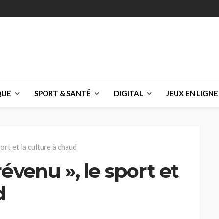
QUE
SPORT & SANTÉ
DIGITAL
JEUX EN LIGNE
ort et la culture à chaud
évenu », le sport et
d