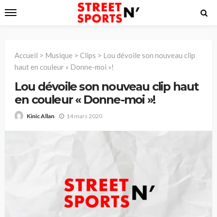
Accueil
>
Musique
>
Clips
>
Lou dévoile son nouveau clip
haut en couleur « Donne-moi »!
Lou dévoile son nouveau clip haut
en couleur « Donne-moi »!
14 mars 2020
Kinic Allan