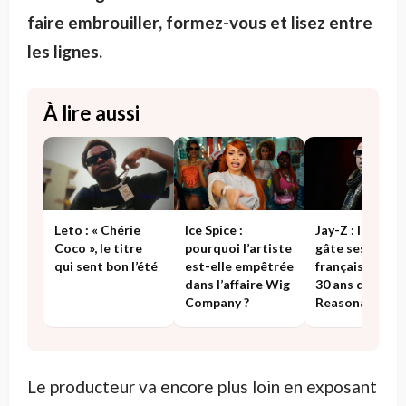
faire embrouiller, formez-vous et lisez entre
les lignes.
À lire aussi
Leto : « Chérie
Ice Spice :
Jay-Z : le rapp
Coco », le titre
pourquoi l’artiste
gâte ses fans
qui sent bon l’été
est-elle empêtrée
français pour l
dans l’affaire Wig
30 ans de «
Company ?
Reasonable
Doubt »
Le producteur va encore plus loin en exposant