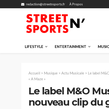
redaction@streetnsports.fr
À Propos
LIFESTYLE
ENTERTAINMENT
MUSI
Accueil
>
Musique
>
Actu Musicale
>
Le label M&O
« A Maze »
Le label M&O Mus
nouveau clip du