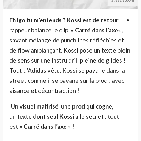
Street N'Sports
Eh igo tu m’entends ? Kossi
est de retour !
Le
rappeur balance le clip «
Carré dans l’axe
« ,
savant mélange de punchlines réfléchies et
de flow ambiançant. Kossi pose un texte plein
de sens sur une instru drill pleine de glides !
Tout d’Adidas vêtu, Kossi se pavane dans la
street comme il se pavane sur la prod : avec
aisance et décontraction !
Un
visuel maitrisé
, une
prod qui cogne
,
un
texte dont seul Kossi a le secret
: tout
est
« Carré dans l’axe »
!