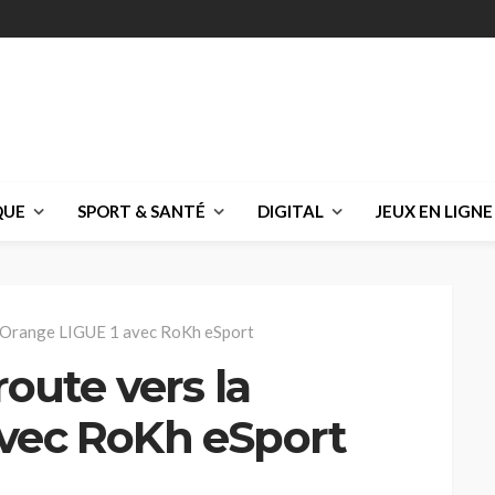
QUE
SPORT & SANTÉ
DIGITAL
JEUX EN LIGNE
la Orange LIGUE 1 avec RoKh eSport
route vers la
avec RoKh eSport