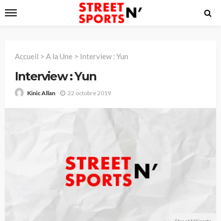
Accueil
>
A la Une
>
Interview : Yun
Interview : Yun
22 octobre 2019
Kinic Allan