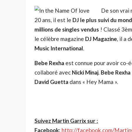
De son vrai 
20 ans, il est le
DJ le plus suivi du mon
millions de singles vendus
! Classé 3è
le célèbre magazine
DJ Magazine
, il 
Music International
.
Bebe
Rexha
est connue pour avoir co-éc
collaboré avec
Nicki Minaj
.
Bebe Rexha
David Guetta
dans « Hey Mama ».
Suivez Martin Garrix sur :
Facebook:
http://facebook.com/Martin