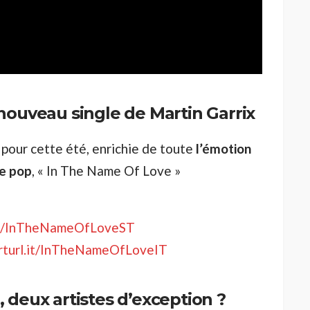
 nouveau single de Martin Garrix
pour cette été, enrichie de toute
l’émotion
re pop
, « In The Name Of Love »
.it/InTheNameOfLoveST
arturl.it/InTheNameOfLoveIT
 deux artistes d’exception ?