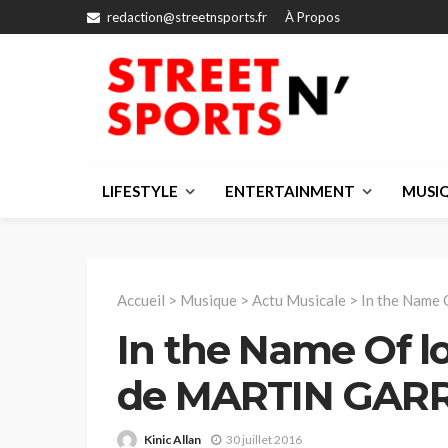
redaction@streetnsports.fr
À Propos
LIFESTYLE
ENTERTAINMENT
MUSI
Accueil
>
Musique
>
Actu Musicale
>
In the Name 
In the Name Of lo
de MARTIN GARR
Kinic Allan
30 juillet 2016