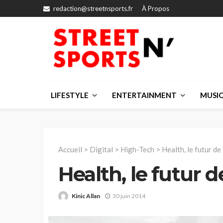
redaction@streetnsports.fr
À Propos
LIFESTYLE
ENTERTAINMENT
MUSI
Accueil
>
Digital
>
High-Tech
>
Health, le futur de
Health, le futur d
Kinic Allan
30 juin 2014