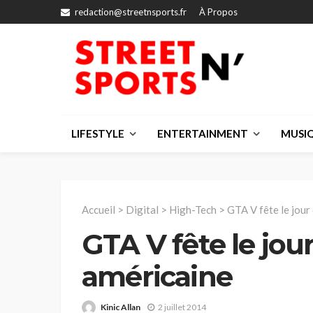
redaction@streetnsports.fr
À Propos
LIFESTYLE
ENTERTAINMENT
MUSI
Accueil
>
Digital
>
High-Tech
>
GTA V fête le jour
GTA V fête le jou
américaine
Kinic Allan
2 juillet 2014