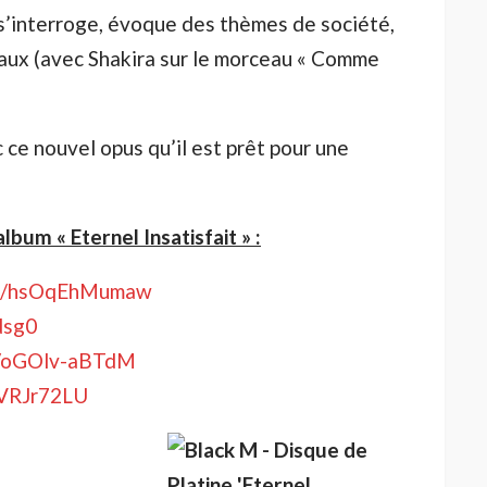
l s’interroge, évoque des thèmes de société,
naux (avec Shakira sur le morceau « Comme
 ce nouvel opus qu’il est prêt pour une
lbum « Eternel Insatisfait » :
.be/hsOqEhMumaw
dsg0
be/oGOlv-aBTdM
GVRJr72LU