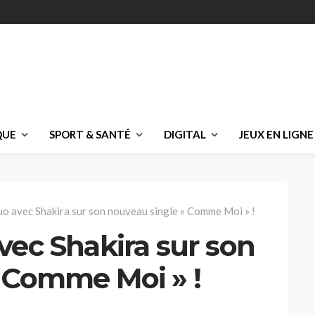
QUE
SPORT & SANTÉ
DIGITAL
JEUX EN LIGNE
uo avec Shakira sur son nouveau single « Comme Moi » !
vec Shakira sur son
 Comme Moi » !