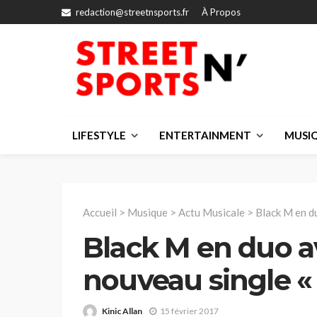
redaction@streetnsports.fr
À Propos
LIFESTYLE
ENTERTAINMENT
MUSI
Accueil
>
Musique
>
Actu Musicale
>
Black M en d
Black M en duo a
nouveau single «
Kinic Allan
15 février 2017