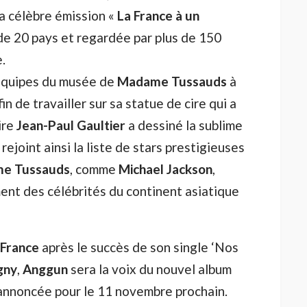
la célèbre émission «
La France à un
 de 20 pays et regardée par plus de 150
.
 équipes du musée de
Madame Tussauds
à
n de travailler sur sa statue de cire qui a
ire
Jean-Paul Gaultier
a dessiné la sublime
rejoint ainsi la liste de stars prestigieuses
e Tussauds
, comme
Michael Jackson
,
ent des célébrités du continent asiatique
France
après le succès de son single ‘Nos
gny
,
Anggun
sera la voix du nouvel album
 annoncée pour le 11 novembre prochain.