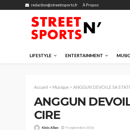
redaction@streetnsports.fr
À Propos
LIFESTYLE
ENTERTAINMENT
MUSI
Accueil
>
Musique
>
ANGGUN DEVOILE SA STATU
ANGGUN DEVOIL
CIRE
Kinic Allan
9 septembre 2016