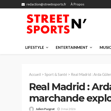
redaction@streetnsports.fr
À Propos
LIFESTYLE
ENTERTAINMENT
MUSI
Accueil
>
Sport & Santé
>
Real Madrid : Arda Güle
Real Madrid : Ard
marchande expl
Julien Pazgrat
3 mai 2026