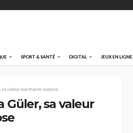
QUE
SPORT & SANTÉ
DIGITAL
JEUX EN LIGNE
r, sa valeur marchande explose
a Güler, sa valeur
ose