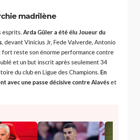
archie madrilène
 esprits.
Arda Güler a été élu Joueur du
s
, devant Vinícius Jr, Fede Valverde, Antonio
 fort reste son énorme performance contre
oublé et un but inscrit après seulement 34
stoire du club en Ligue des Champions.
En
ent avec une passe décisive contre Alavés
et