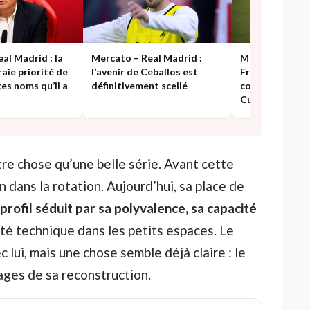
al Madrid : la
Mercato – Real Madrid :
Mercato – Real
raie priorité de
l’avenir de Ceballos est
Fran Garcia, vi
es noms qu’il a
définitivement scellé
collatérale de l
Cucurella
e chose qu’une belle série. Avant cette
n dans la rotation. Aujourd’hui, sa place de
profil séduit par sa polyvalence, sa capacité
ité technique dans les petits espaces. Le
lui, mais une chose semble déjà claire : le
sages de sa reconstruction.