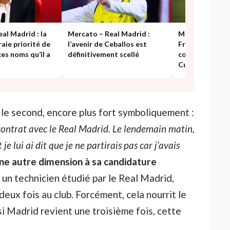
al Madrid : la
Mercato – Real Madrid :
Mercato – Real
raie priorité de
l’avenir de Ceballos est
Fran Garcia, vi
es noms qu’il a
définitivement scellé
collatérale de l
Cucurella
 le second, encore plus fort symboliquement :
n contrat avec le Real Madrid. Le lendemain matin,
je lui ai dit que je ne partirais pas car j’avais
e autre dimension à sa candidature
t un technicien étudié par le Real Madrid,
deux fois au club. Forcément, cela nourrit le
si Madrid revient une troisième fois, cette