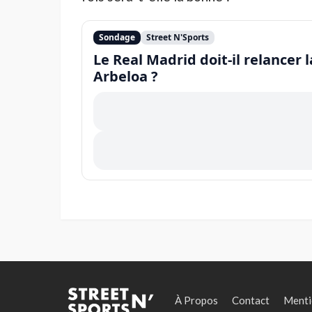
Sondage
Street N'Sports
Le Real Madrid doit-il relancer 
Arbeloa ?
À Propos
Contact
Menti