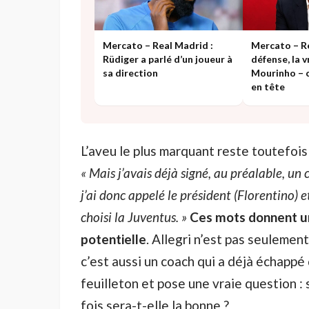
Mercato – Real Madrid :
Mercato – Re
Rüdiger a parlé d’un joueur à
défense, la v
sa direction
Mourinho – c
en tête
L’aveu le plus marquant reste toutefois
« Mais j’avais déjà signé, au préalable, u
j’ai donc appelé le président (Florentino) et 
choisi la Juventus. »
Ces mots donnent un
potentielle
. Allegri n’est pas seulemen
c’est aussi un coach qui a déjà échappé 
feuilleton et pose une vraie question : 
fois sera-t-elle la bonne ?