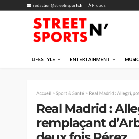
redaction@streetnsports.fr
À Propos
LIFESTYLE
ENTERTAINMENT
MUSI
Accueil
>
Sport & Santé
>
Real Madrid : Allegri, po
Real Madrid : Alle
remplaçant d’Arbe
deux fois Pérez