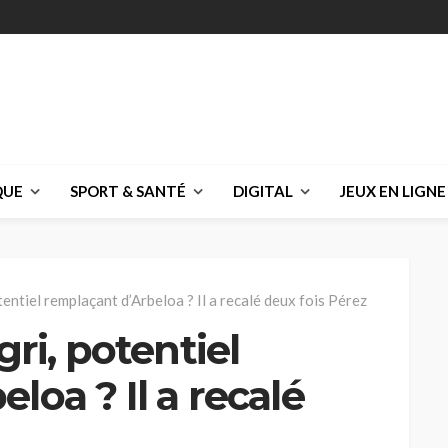
QUE
SPORT & SANTÉ
DIGITAL
JEUX EN LIGNE
tentiel remplaçant d’Arbeloa ? Il a recalé deux fois Pérez
gri, potentiel
loa ? Il a recalé