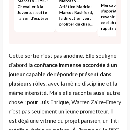
Mercato – PSG :
Mercato –
Mercato : Jose
Chevalier à la
Atlético Madrid :
s’apprête à
Juventus, cette
Marcus Rashford,
revenir en Liga
raison d’espérer
la direction veut
ce club qui veut
profiter du chaos
rapatrier
ambiant
Cette sortie n’est pas anodine. Elle souligne
d’abord
la confiance immense accordée à un
joueur capable de répondre présent dans
plusieurs rôles
, avec la même discipline et la
même intensité. Mais elle raconte aussi autre
chose : pour Luis Enrique, Warren Zaire-Emery
n’est pas seulement un jeune prometteur. Il
est déjà une vitrine du projet parisien, un Titi
crédible, fiable et mature. À l’heure où le PSG