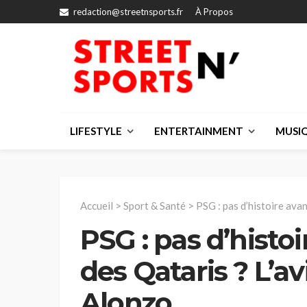
redaction@streetnsports.fr
À Propos
LIFESTYLE
ENTERTAINMENT
MUSI
Accueil
>
Sport & Santé
>
PSG : pas d’histoire avan
PSG : pas d’histoi
des Qataris ? L’a
Alonzo