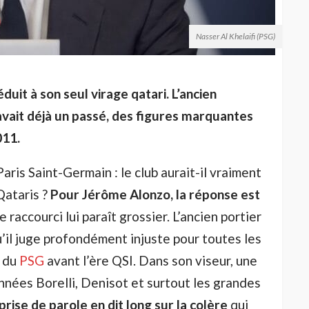
Nasser Al Khelaifi (PSG)
uit à son seul virage qatari. L’ancien
avait déjà un passé, des figures marquantes
011.
ris Saint-Germain : le club aurait-il vraiment
Qataris ?
Pour Jérôme Alonzo, la réponse est
e raccourci lui paraît grossier. L’ancien portier
u’il juge profondément injuste pour toutes les
é du
PSG
avant l’ère QSI. Dans son viseur, une
années Borelli, Denisot et surtout les grandes
 prise de parole en dit long sur la colère
qui