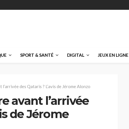
QUE
SPORT & SANTÉ
DIGITAL
JEUX EN LIGNE
t l’arrivée des Qataris ? L’avis de Jérome Alonzo
re avant l’arrivée
vis de Jérome