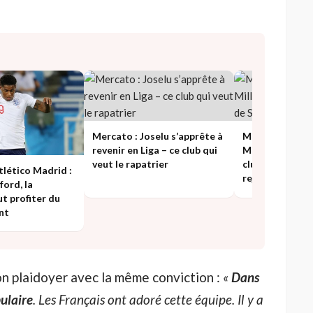
Mercato : Joselu s’apprête à
Mercato – Real 
revenir en Liga – ce club qui
Milla a pris sa 
veut le rapatrier
club de Serie A 
lético Madrid :
rejoindre
ord, la
ut profiter du
nt
son plaidoyer avec la même conviction :
«
Dans
ulaire
. Les Français ont adoré cette équipe. Il y a