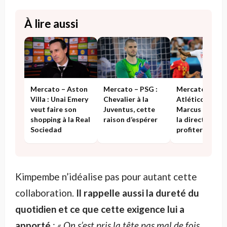
À lire aussi
Mercato – Aston
Mercato – PSG :
Mercato –
Villa : Unai Emery
Chevalier à la
Atlético Madri
veut faire son
Juventus, cette
Marcus Rashfo
shopping à la Real
raison d’espérer
la direction ve
Sociedad
profiter du ch
ambiant
Kimpembe n’idéalise pas pour autant cette
collaboration.
Il rappelle aussi la dureté du
quotidien et ce que cette exigence lui a
apporté
:
« On s’est pris la tête pas mal de fois