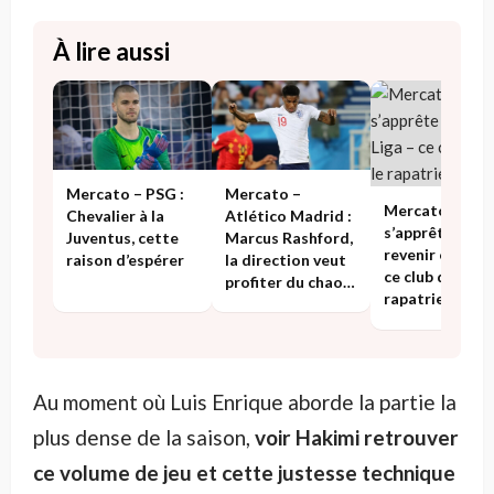
À lire aussi
Mercato – PSG :
Mercato –
Mercato : Jose
Chevalier à la
Atlético Madrid :
s’apprête à
Juventus, cette
Marcus Rashford,
revenir en Liga
raison d’espérer
la direction veut
ce club qui veut
profiter du chaos
rapatrier
ambiant
Au moment où Luis Enrique aborde la partie la
plus dense de la saison,
voir Hakimi retrouver
ce volume de jeu et cette justesse technique