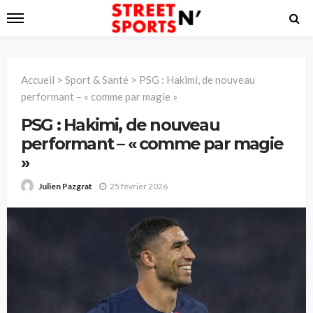
Accueil
>
Sport & Santé
>
PSG : Hakimi, de nouveau
performant – « comme par magie »
PSG : Hakimi, de nouveau
performant – « comme par magie
»
25 février 2026
Julien Pazgrat