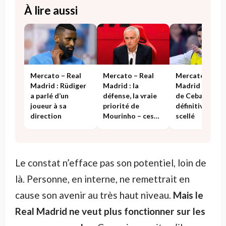
À lire aussi
Mercato – Real
Mercato – Real
Mercato – Rea
Madrid : Rüdiger
Madrid : la
Madrid : l’aven
a parlé d’un
défense, la vraie
de Ceballos es
joueur à sa
priorité de
définitivement
direction
Mourinho – ces
scellé
noms qu’il a en
tête
Le constat n’efface pas son potentiel, loin de
là. Personne, en interne, ne remettrait en
cause son avenir au très haut niveau.
Mais le
Real Madrid ne veut plus fonctionner sur les