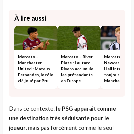
À lire aussi
Mercato –
Mercato – River
Mercato –
Manchester
Plate : Lautaro
Newcastle : Le
United : Mateus
Rivero accumule
Hall intéresse-
Fernandes, le rôle
les prétendants
toujours
clé joué par Bruno
en Europe
Manchester
Fernandes
United ? Répo
Dans ce contexte,
le PSG apparaît comme
une destination très séduisante pour le
joueur
, mais pas forcément comme le seul