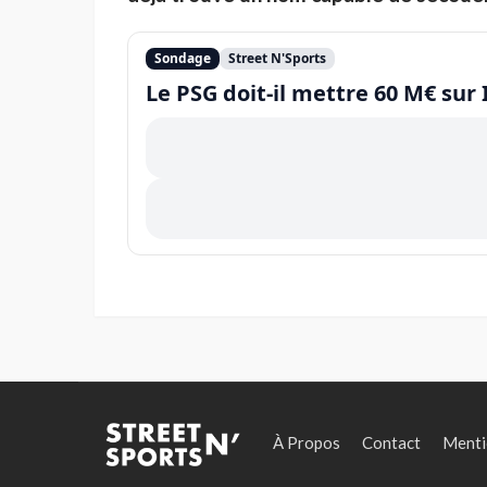
Sondage
Street N'Sports
Le PSG doit-il mettre 60 M€ sur 
À Propos
Contact
Menti