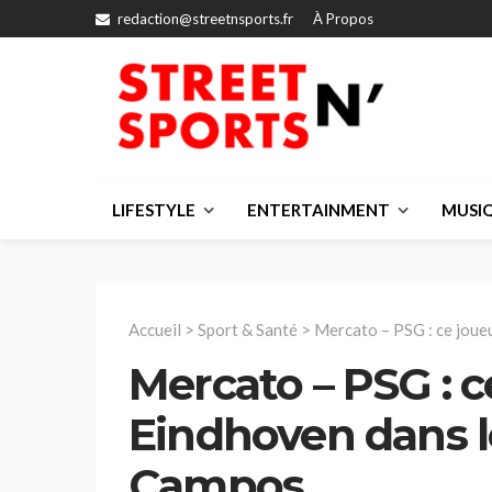
redaction@streetnsports.fr
À Propos
LIFESTYLE
ENTERTAINMENT
MUSI
Accueil
>
Sport & Santé
>
Mercato – PSG : ce joue
Mercato – PSG : 
Eindhoven dans l
Campos