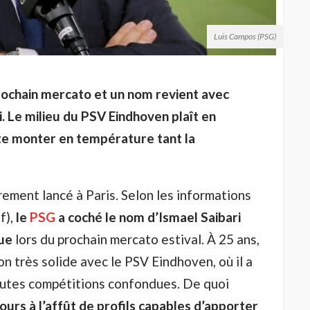
Luis Campos (PSG)
ochain mercato et un nom revient avec
i. Le milieu du PSV Eindhoven plaît en
vite monter en température tant la
irement lancé à Paris. Selon les informations
f),
le
PSG
a coché le nom d’Ismael Saibari
que
lors du prochain mercato estival. À 25 ans,
on très solide avec le PSV Eindhoven, où il a
outes compétitions confondues. De quoi
jours à l’affût de profils capables d’apporter