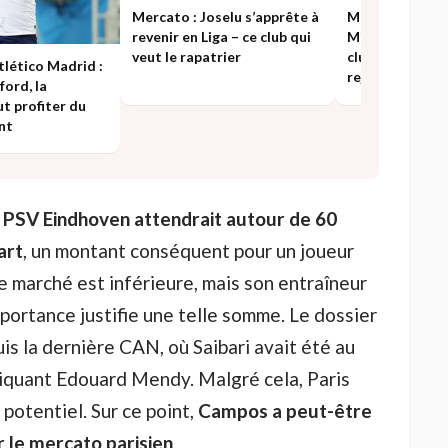
Mercato : Joselu s’apprête à
Mercato – Real 
revenir en Liga – ce club qui
Milla a pris sa 
veut le rapatrier
club de Serie A 
lético Madrid :
rejoindre
ord, la
ut profiter du
nt
 PSV Eindhoven attendrait autour de 60
art
, un montant conséquent pour un joueur
e marché est inférieure, mais son entraîneur
ortance justifie une telle somme. Le dossier
is la dernière CAN, où Saibari avait été au
iquant Edouard Mendy. Malgré cela, Paris
 potentiel. Sur ce point,
Campos a peut-être
 le mercato parisien
.