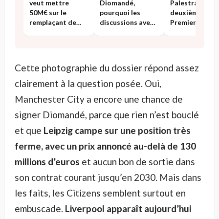
Palestra, un
veut mettre
Diomandé,
deuxième club
50M€ sur le
pourquoi les
Premier Leagu
remplaçant de
discussions avec
s’invite dans la
Konaté
Leipzig sont
course
difficiles
Cette photographie du dossier répond assez
clairement à la question posée. Oui,
Manchester City a encore une chance de
signer Diomandé, parce que rien n’est bouclé
et que
Leipzig campe sur une position très
ferme, avec un prix annoncé au-delà de 130
millions d’euros
et aucun bon de sortie dans
son contrat courant jusqu’en 2030. Mais dans
les faits, les Citizens semblent surtout en
embuscade.
Liverpool apparaît aujourd’hui