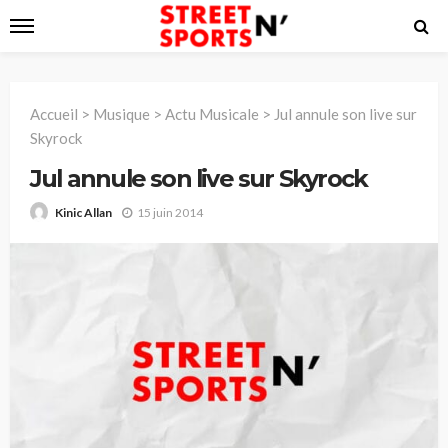
Accueil
>
Musique
>
Actu Musicale
>
Jul annule son live sur
Skyrock
Jul annule son live sur Skyrock
15 juin 2014
Kinic Allan